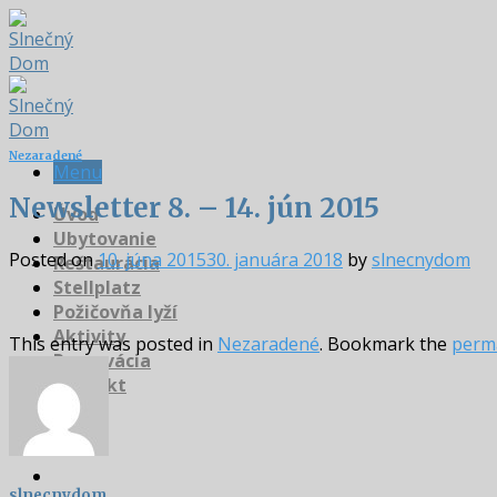
Skip
to
content
Nezaradené
Menu
Newsletter 8. – 14. jún 2015
Úvod
Ubytovanie
Posted on
10. júna 2015
30. januára 2018
by
slnecnydom
Reštaurácia
Stellplatz
Požičovňa lyží
Aktivity
This entry was posted in
Nezaradené
. Bookmark the
perm
Rezervácia
Kontakt
slnecnydom