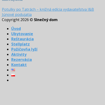
Potulky po Tatrách – knižná edícia vydavateľstva I&B
Júnové podujatia
Copyright 2026 ©
Slnečný dom
Úvod
Ubytovanie
Reštaurácia
Stellplatz
Požičovňa lyží
Aktivity
Rezervácia
Kontakt