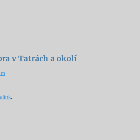
ra v Tatrách a okolí
om
alink
.