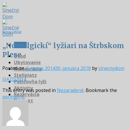
Skip
to
content
Nezaradené
„Nostalgickí“ lyžiari na Štrbskom
Menu
Plese
Úvod
Ubytovanie
Posted on
4. marca 2014
30. januára 2018
by
slnecnydom
Reštaurácia
Stellplatz
SJAZD2014
Požičovňa lyží
Aktivity
This entry was posted in
Nezaradené
. Bookmark the
Rezervácia
permalink
.
Kontakt