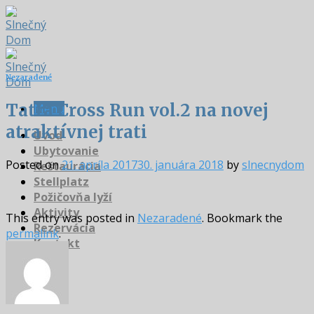
Skip
to
content
Nezaradené
Tatra Cross Run vol.2 na novej
Menu
atraktívnej trati
Úvod
Ubytovanie
Posted on
21. apríla 2017
30. januára 2018
by
slnecnydom
Reštaurácia
Stellplatz
Požičovňa lyží
Aktivity
This entry was posted in
Nezaradené
. Bookmark the
Rezervácia
permalink
.
Kontakt