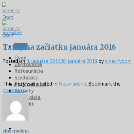
Skip
to
content
Nezaradené
Tatry na začiatku januára 2016
Menu
Úvod
Posted on
4. januára 2016
30. januára 2018
by
slnecnydom
Ubytovanie
Reštaurácia
Stellplatz
This entry was posted in
Nezaradené
. Bookmark the
Požičovňa lyží
permalink
.
Aktivity
Rezervácia
Kontakt
slnecnydom